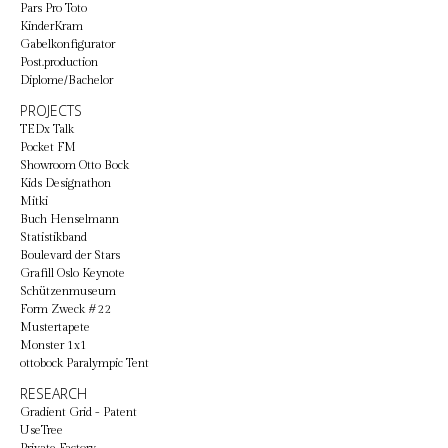
Pars Pro Toto
KinderKram
Gabelkonfigurator
Post.production
Diplome/Bachelor
PROJECTS
TEDx Talk
Pocket FM
Showroom Otto Bock
Kids Designathon
Mitki
Buch Henselmann
Statistikband
Boulevard der Stars
Grafill Oslo Keynote
Schützenmuseum
Form Zweck #22
Mustertapete
Monster 1x1
ottobock Paralympic Tent
RESEARCH
Gradient Grid - Patent
UseTree