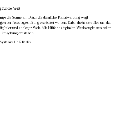
 für die Welt
ips die Sonne an! Drück die dämliche Plakatwerbung weg!
agen der Prozessgestaltung erarbeitet werden. Dabei dreht sich alles um das
digitaler und analoger Welt. Mit Hilfe des digitalen Werkzeugkasten sollen
ch Umgebung entstehen.
e Systems, UdK Berlin