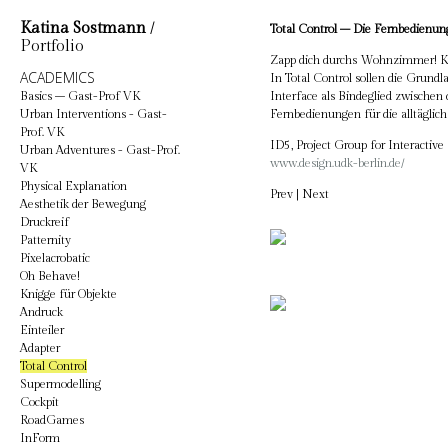
Katina Sostmann
/
Total Control – Die Fernbedienung
Portfolio
Zapp dich durchs Wohnzimmer! Kn
ACADEMICS
In Total Control sollen die Grundl
Basics – Gast-Prof VK
Interface als Bindeglied zwischen 
Urban Interventions - Gast-
Fernbedienungen für die alltägli
Prof. VK
ID5, Project Group for Interactiv
Urban Adventures - Gast-Prof.
www.design.udk-berlin.de/
VK
Physical Explanation
Prev
|
Next
Aesthetik der Bewegung
Druckreif
Patternity
Pixelacrobatic
Oh Behave!
Knigge für Objekte
Andruck
Einteiler
Adapter
Total Control
Supermodelling
Cockpit
RoadGames
InForm