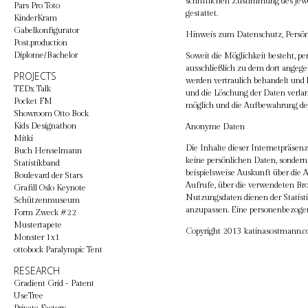
schriftlichen Zustimmung des jewei
Pars Pro Toto
gestattet.
KinderKram
Gabelkonfigurator
Hinweis zum Datenschutz, Persön
Post.production
Diplome/Bachelor
Soweit die Möglichkeit besteht, p
ausschließlich zu dem dort angeg
PROJECTS
werden vertraulich behandelt und 
TEDx Talk
und die Löschung der Daten verlan
Pocket FM
möglich und die Aufbewahrung der 
Showroom Otto Bock
Kids Designathon
Anonyme Daten
Mitki
Die Inhalte dieser Internetpräsen
Buch Henselmann
keine persönlichen Daten, sondern
Statistikband
beispielsweise Auskunft über die A
Boulevard der Stars
Aufrufe, über die verwendeten Br
Grafill Oslo Keynote
Nutzungsdaten dienen der Statisti
Schützenmuseum
anzupassen. Eine personenbezogene
Form Zweck #22
Mustertapete
Copyright 2013 katinasostmann.com
Monster 1x1
ottobock Paralympic Tent
RESEARCH
Gradient Grid - Patent
UseTree