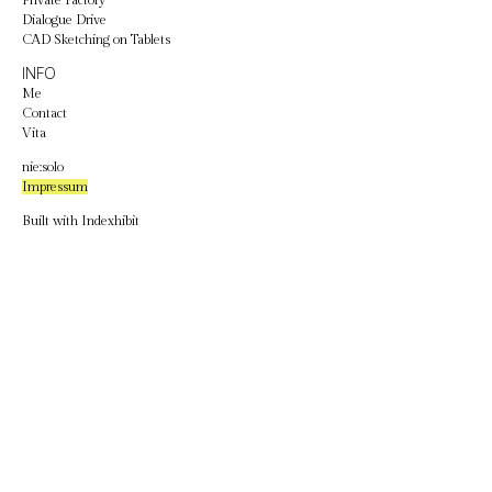
Private Factory
Dialogue Drive
CAD Sketching on Tablets
INFO
Me
Contact
Vita
nie:solo
Impressum
Built with
Indexhibit