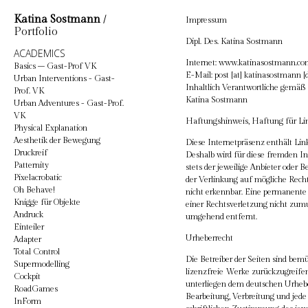
Katina Sostmann
/
Impressum
Portfolio
Dipl. Des. Katina Sostmann
ACADEMICS
Internet: www.katinasostmann.c
Basics – Gast-Prof VK
E-Mail: post [at] katinasostmann [
Urban Interventions - Gast-
Inhaltlich Verantwortliche gemäß 
Prof. VK
Katina Sostmann
Urban Adventures - Gast-Prof.
VK
Haftungshinweis, Haftung für Li
Physical Explanation
Aesthetik der Bewegung
Diese Internetpräsenz enthält Lin
Druckreif
Deshalb wird für diese fremden In
Patternity
stets der jeweilige Anbieter oder 
Pixelacrobatic
der Verlinkung auf mögliche Rech
Oh Behave!
nicht erkennbar. Eine permanente i
Knigge für Objekte
einer Rechtsverletzung nicht zum
Andruck
umgehend entfernt.
Einteiler
Urheberrecht
Adapter
Total Control
Die Betreiber der Seiten sind bemü
Supermodelling
lizenzfreie Werke zurückzugreifen.
Cockpit
unterliegen dem deutschen Urheberr
RoadGames
Bearbeitung, Verbreitung und jed
InForm