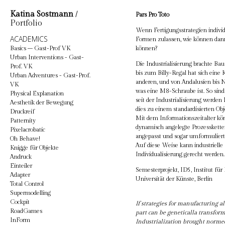
Katina Sostmann
/
Pars Pro Toto
Portfolio
Wenn Fertigungsstrategien individ
ACADEMICS
Formen zulassen, wie können dann
Basics – Gast-Prof VK
können?
Urban Interventions - Gast-
Die Industrialisierung brachte Ba
Prof. VK
bis zum Billy-Regal hat sich eine 
Urban Adventures - Gast-Prof.
anderen, und von Andalusien bis 
VK
was eine M8-Schraube ist. So sin
Physical Explanation
seit der Industrialisierung werden
Aesthetik der Bewegung
dies zu einem standardisierten Ob
Druckreif
Mit dem Informationszeitalter kö
Patternity
dynamisch angelegte Prozessketten
Pixelacrobatic
angepasst und sogar umformuliert
Oh Behave!
Auf diese Weise kann industrielle
Knigge für Objekte
Individualisierung gerecht werden.
Andruck
Einteiler
Semesterprojekt, ID5, Institut fü
Adapter
Universität der Künste, Berlin
Total Control
Supermodelling
Cockpit
If strategies for manufacturing a
RoadGames
part can be geneticalla transfor
InForm
Industrialization brought normed 