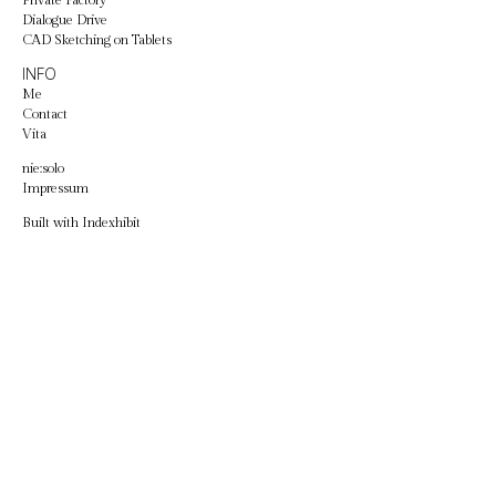
Private Factory
Dialogue Drive
CAD Sketching on Tablets
INFO
Me
Contact
Vita
nie:solo
Impressum
Built with
Indexhibit