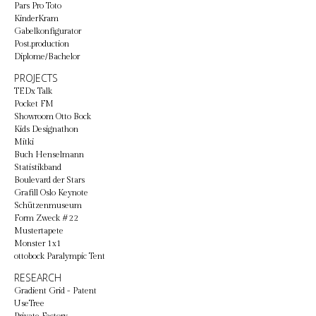
Pars Pro Toto
KinderKram
Gabelkonfigurator
Post.production
Diplome/Bachelor
PROJECTS
TEDx Talk
Pocket FM
Showroom Otto Bock
Kids Designathon
Mitki
Buch Henselmann
Statistikband
Boulevard der Stars
Grafill Oslo Keynote
Schützenmuseum
Form Zweck #22
Mustertapete
Monster 1x1
ottobock Paralympic Tent
RESEARCH
Gradient Grid - Patent
UseTree