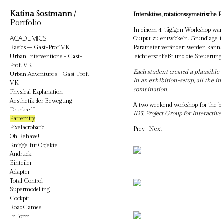
Katina Sostmann
/
Interaktive, rotationssymetrische P
Portfolio
In einem 4-tägigen Workshop war d
ACADEMICS
Output zu entwickeln. Grundlage f
Basics – Gast-Prof VK
Parameter verändert werden kann. 
Urban Interventions - Gast-
leicht erschließt und die Steuerun
Prof. VK
Each student created a plausible 
Urban Adventures - Gast-Prof.
In an exhibition-setup, all the i
VK
combination.
Physical Explanation
Aesthetik der Bewegung
A two weekend workshop for the ba
Druckreif
ID5, Project Group for Interactiv
Patternity
Pixelacrobatic
Prev
|
Next
Oh Behave!
Knigge für Objekte
Andruck
Einteiler
Adapter
Total Control
Supermodelling
Cockpit
RoadGames
InForm