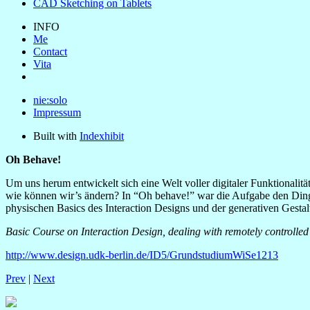
CAD Sketching on Tablets
INFO
Me
Contact
Vita
nie:solo
Impressum
Built with
Indexhibit
Oh Behave!
Um uns herum entwickelt sich eine Welt voller digitaler Funktionalität 
wie können wir’s ändern? In “Oh behave!” war die Aufgabe den Ding
physischen Basics des Interaction Designs und der generativen Gestal
Basic Course on Interaction Design, dealing with remotely controlled 
http://www.design.udk-berlin.de/ID5/GrundstudiumWiSe1213
Prev
|
Next