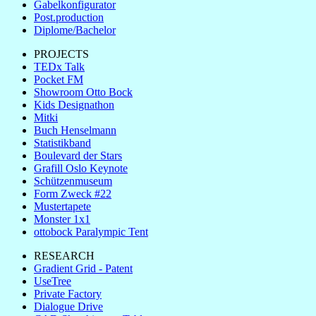
Gabelkonfigurator
Post.production
Diplome/Bachelor
PROJECTS
TEDx Talk
Pocket FM
Showroom Otto Bock
Kids Designathon
Mitki
Buch Henselmann
Statistikband
Boulevard der Stars
Grafill Oslo Keynote
Schützenmuseum
Form Zweck #22
Mustertapete
Monster 1x1
ottobock Paralympic Tent
RESEARCH
Gradient Grid - Patent
UseTree
Private Factory
Dialogue Drive