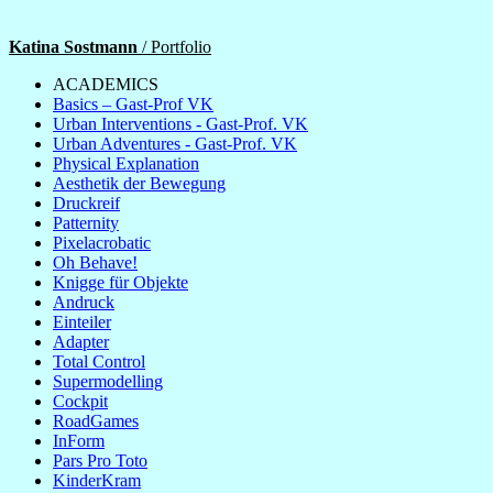
Katina Sostmann
/ Portfolio
ACADEMICS
Basics – Gast-Prof VK
Urban Interventions - Gast-Prof. VK
Urban Adventures - Gast-Prof. VK
Physical Explanation
Aesthetik der Bewegung
Druckreif
Patternity
Pixelacrobatic
Oh Behave!
Knigge für Objekte
Andruck
Einteiler
Adapter
Total Control
Supermodelling
Cockpit
RoadGames
InForm
Pars Pro Toto
KinderKram