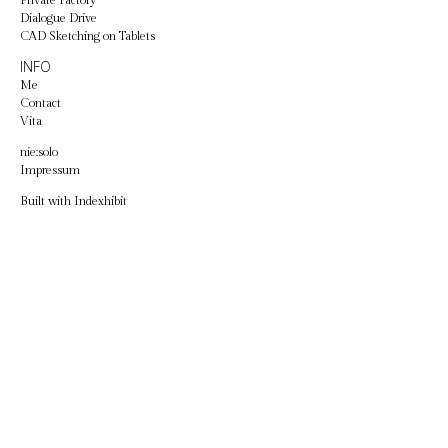
Private Factory
Dialogue Drive
CAD Sketching on Tablets
INFO
Me
Contact
Vita
nie:solo
Impressum
Built with
Indexhibit