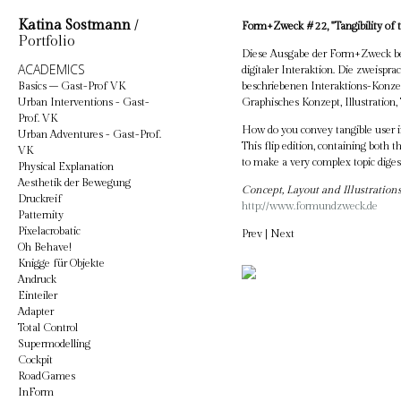
Katina Sostmann
/
Form+Zweck #22, "Tangibility of t
Portfolio
Diese Ausgabe der Form+Zweck be
ACADEMICS
digitaler Interaktion. Die zweisprac
Basics – Gast-Prof VK
beschriebenen Interaktions-Konzep
Urban Interventions - Gast-
Graphisches Konzept, Illustration,
Prof. VK
How do you convey tangible user i
Urban Adventures - Gast-Prof.
This flip edition, containing both t
VK
to make a very complex topic digest
Physical Explanation
Aesthetik der Bewegung
Concept, Layout and Illustration
Druckreif
http://www.formundzweck.de
Patternity
Pixelacrobatic
Prev
|
Next
Oh Behave!
Knigge für Objekte
Andruck
Einteiler
Adapter
Total Control
Supermodelling
Cockpit
RoadGames
InForm