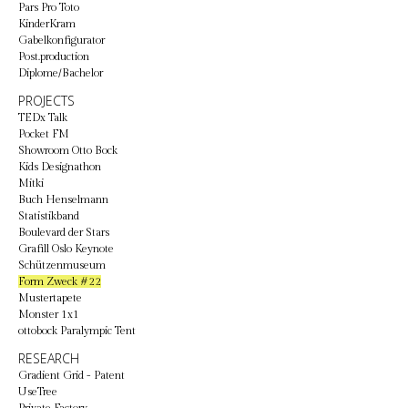
Pars Pro Toto
KinderKram
Gabelkonfigurator
Post.production
Diplome/Bachelor
PROJECTS
TEDx Talk
Pocket FM
Showroom Otto Bock
Kids Designathon
Mitki
Buch Henselmann
Statistikband
Boulevard der Stars
Grafill Oslo Keynote
Schützenmuseum
Form Zweck #22
Mustertapete
Monster 1x1
ottobock Paralympic Tent
RESEARCH
Gradient Grid - Patent
UseTree